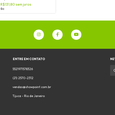
e
R$131,80
sem juros
tão
ENTRE EM CONTATO
NE
5521971578326
(21) 2570-2312
vendas@showpoint.com.br
Tijuca - Rio de Janeiro