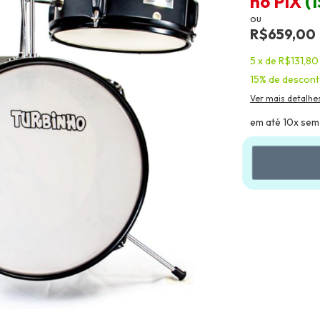
no PIX
(
ou
R$659,00
5
x
de
R$131,80
15% de descon
Ver mais detalhe
em até 10x sem