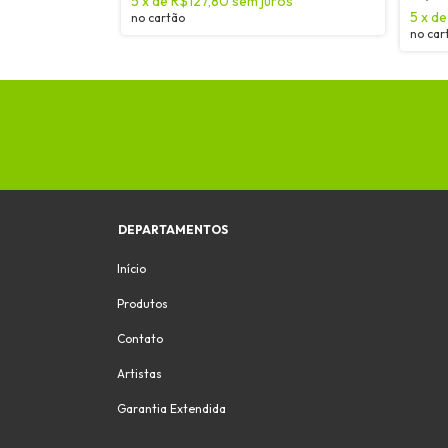
5
x
de
R$127,80
sem juros
5
x
d
no cartão
no car
DEPARTAMENTOS
Início
Produtos
Contato
Artistas
Garantia Extendida