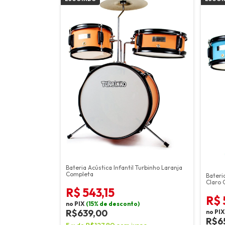
Bateria Acústica Infantil Turbinho Laranja
Completa
Bateri
Claro 
R$ 543,15
R$ 
no PIX
(15% de desconto)
R$639,00
no PI
R$6