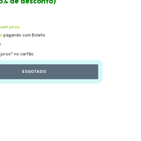
15% de desconto)
sem juros
to
pagando com Boleto
s
 juros* no cartão