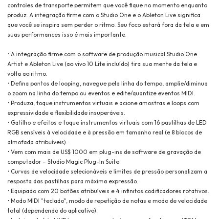
controles de transporte permitem que você fique no momento enquanto
produz. A integração firme com o Studio One e o Ableton Live significa
que você se inspira sem perder o ritmo. Seu foco estará fora da tela e em
suas performances isso é mais importante.
• A integração firme com o software de produção musical Studio One
Artist e Ableton Live (ao vivo 10 Lite incluído) tira sua mente da tela e
volta ao ritmo.
• Defina pontos de looping, navegue pela linha do tempo, amplie/diminua
o zoom na linha do tempo ou eventos e edite/quantize eventos MIDI.
• Produza, toque instrumentos virtuais e acione amostras e loops com
expressividade e flexibilidade insuperáveis.
• Gatilho e efeitos e toque instrumentos virtuais com 16 pastilhas de LED
RGB sensíveis à velocidade e à pressão em tamanho real (e 8 blocos de
almofada atribuíveis).
• Vem com mais de US$ 1000 em plug-ins de software de gravação de
computador – Studio Magic Plug-In Suite.
• Curvas de velocidade selecionáveis e limites de pressão personalizam a
resposta das pastilhas para máxima expressão.
• Equipado com 20 botões atribuíveis e 4 infinitos codificadores rotativos.
• Modo MIDI "teclado", modo de repetição de notas e modo de velocidade
total (dependendo do aplicativo).