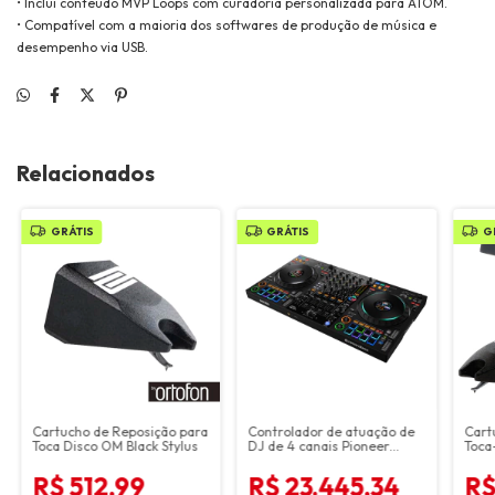
• Inclui conteúdo MVP Loops com curadoria personalizada para ATOM.
• Compatível com a maioria dos softwares de produção de música e
desempenho via USB.
Relacionados
GRÁTIS
GRÁTIS
G
Cartucho de Reposição para
Controlador de atuação de
Cart
Toca Disco OM Black Stylus
DJ de 4 canais Pioneer
Toca
DDJ-FLX10 para múltiplas
Blac
aplicações de DJ (preto)
R$ 512,99
R$ 23.445,34
R$