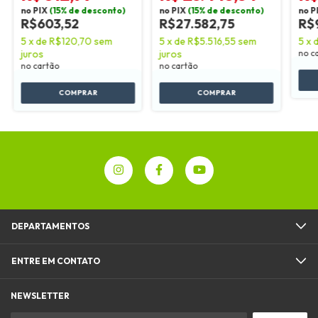
no PIX
(15% de desconto)
no PIX
(15% de desconto)
no P
R$603,52
R$27.582,75
R$
5
x
de
R$120,70
sem
5
x
de
R$5.516,55
sem
5
x
juros
juros
no c
no cartão
no cartão
DEPARTAMENTOS
ENTRE EM CONTATO
NEWSLETTER