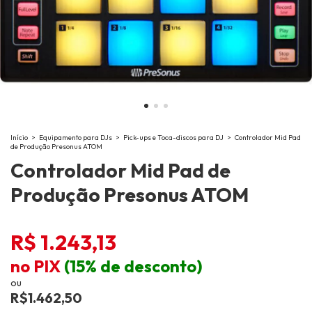
Início
>
Equipamento para DJs
>
Pick-ups e Toca-discos para DJ
>
Controlador Mid Pad
de Produção Presonus ATOM
Controlador Mid Pad de
Produção Presonus ATOM
R$ 1.243,13
no PIX
(15% de desconto)
ou
R$1.462,50