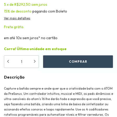
5
x
de
R$292,50
sem juros
15% de desconto
pagando com Boleto
Ver mais detalhes
Frete grátis
em até 10x sem juros* no cartão
Corra! Última unidade em estoque
Descrição
Capture a batida sempre e onde quer que a criatividade bata com o ATOM
da PreSonus. Um controlador intuitivo, musical e MIDI, os pads dinâmicos e
ultra-sensíveis do atom's 16 lhe darão toda a expressão que você precisa,
seja fazendo uma batida, criando uma linha de baixo de sintetizador ou
acionando efeitos sonoros e loops rapidamente. Use os 4 codificadores
rotativos programáveis para automatizar níveis e filtrar varreduras. Os